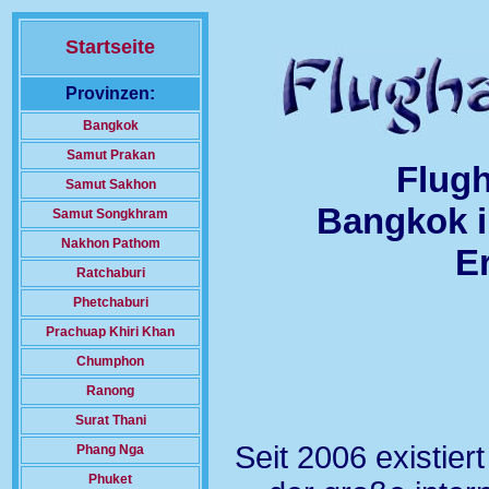
Startseite
Provinzen:
Bangkok
Samut Prakan
Flug
Samut Sakhon
Bangkok i
Samut Songkhram
Nakhon Pathom
E
Ratchaburi
Phetchaburi
Prachuap Khiri Khan
Chumphon
Ranong
Surat Thani
Seit 2006 existie
Phang Nga
Phuket