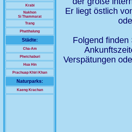
der große inter
Krabi
Er liegt östlich v
Nakhon
Si Thammarat
ode
Trang
Phatthalung
Folgend finden 
Städte:
Ankunftszeit
Cha-Am
Phetchaburi
Verspätungen oder
Hua Hin
Prachuap Khiri Khan
Naturparks:
Kaeng Krachan