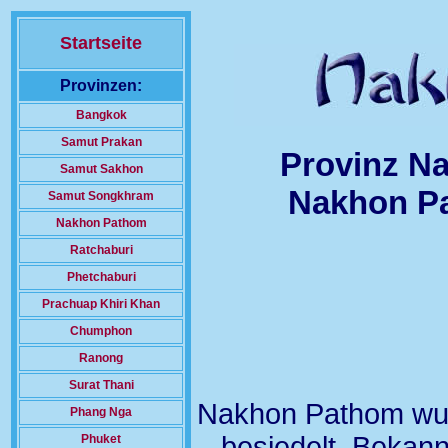
Startseite
Provinzen:
Bangkok
Samut Prakan
Provinz N
Samut Sakhon
Nakhon Pa
Samut Songkhram
Nakhon Pathom
Ratchaburi
Phetchaburi
Prachuap Khiri Khan
Chumphon
Ranong
Surat Thani
Nakhon Pathom wur
Phang Nga
besiedelt. Bekann
Phuket