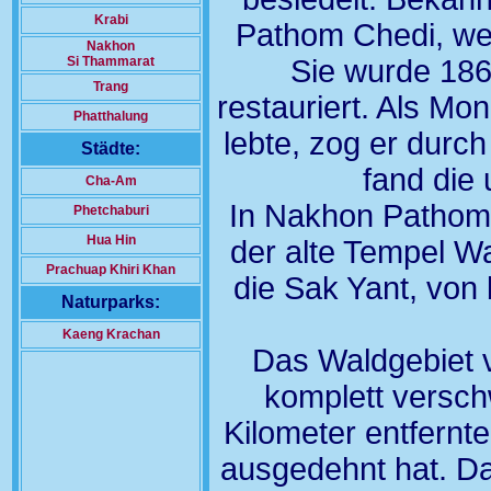
Krabi
Pathom Chedi, wel
Nakhon
Sie wurde 186
Si Thammarat
Trang
restauriert. Als Mo
Phatthalung
lebte, zog er dur
Städte:
fand die
Cha-Am
In Nakhon Pathom 
Phetchaburi
Hua Hin
der alte Tempel Wa
Prachuap Khiri Khan
die Sak Yant, vo
Naturparks:
Kaeng Krachan
Das Waldgebiet 
komplett versch
Kilometer entfern
ausgedehnt hat. D