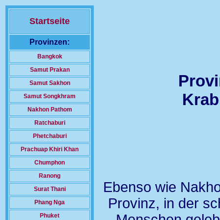
Startseite
Provinzen:
Bangkok
Samut Prakan
Provi
Samut Sakhon
Krab
Samut Songkhram
Nakhon Pathom
Ratchaburi
Phetchaburi
Prachuap Khiri Khan
Chumphon
Ranong
Ebenso wie Nakhon
Surat Thani
Provinz, in der 
Phang Nga
Menschen gelebt
Phuket