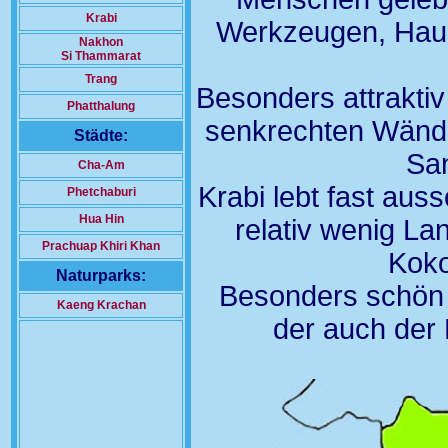
Krabi
Werkzeugen, Haus
Nakhon
Si Thammarat
Trang
Besonders attraktiv
Phatthalung
senkrechten Wände
Städte:
San
Cha-Am
Krabi lebt fast aus
Phetchaburi
Hua Hin
relativ wenig La
Prachuap Khiri Khan
Koko
Naturparks:
Besonders schön i
Kaeng Krachan
der auch der